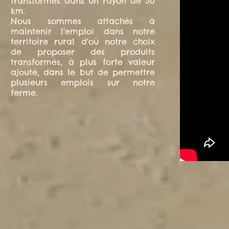
transformés dans un rayon de 50
km.
Nous sommes attachés à
maintenir l'emploi dans notre
territoire rural d'où notre choix
de proposer des produits
transformés, à plus forte valeur
ajouté, dans le but de permettre
plusieurs emplois sur notre
ferme.